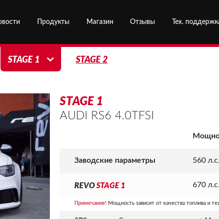
овости
Продукты
Магазин
Отзывы
Тех. поддержк
STAGE 1
STAGE 2
STAGE 1
AUDI RS6 4.0TFSI
Мощно
Заводские параметры
560 л.с
REVO
STAGE 1
670 л.с
Примечание!
Мощность зависит от качества топлива и те