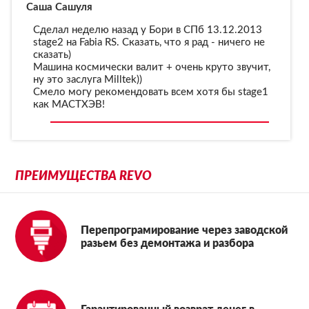
Саша Сашуля
С
Сделал неделю назад у Бори в СПб 13.12.2013
stage2 на Fabia RS. Сказать, что я рад - ничего не
s
сказать)
с
Машина космически валит + очень круто звучит,
ну это заслуга Milltek))
н
Смело могу рекомендовать всем хотя бы stage1
как МАСТХЭВ!
ПРЕИМУЩЕСТВА REVO
Перепрограмирование через заводской
разьем без демонтажа и разбора
Гарантированный возврат денег в