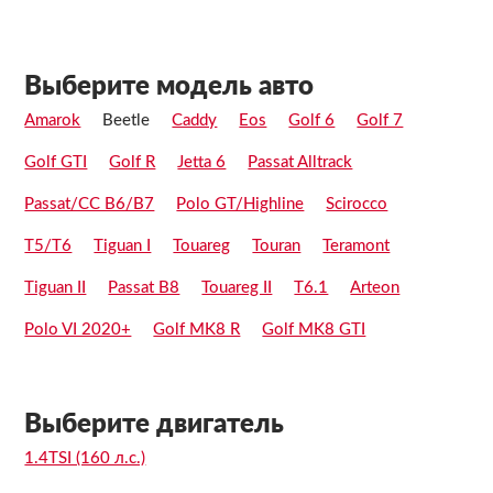
Выберите модель авто
Amarok
Beetle
Caddy
Eos
Golf 6
Golf 7
Golf GTI
Golf R
Jetta 6
Passat Alltrack
Passat/CC B6/B7
Polo GT/Highline
Scirocco
T5/T6
Tiguan I
Touareg
Touran
Teramont
Tiguan II
Passat B8
Touareg II
T6.1
Arteon
Polo VI 2020+
Golf MK8 R
Golf MK8 GTI
Выберите двигатель
1.4TSI (160 л.с.)