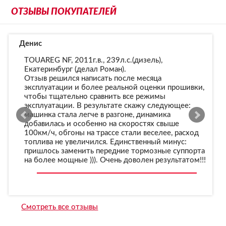
ОТЗЫВЫ ПОКУПАТЕЛЕЙ
Денис
Д
TOUAREG NF, 2011г.в., 239л.с.(дизель),
Екатеринбург (делал Роман).
00
Отзыв решился написать после месяца
эксплуатации и более реальной оценки прошивки,
чтобы тщательно сравнить все режимы
эксплуатации. В результате скажу следующее:
машинка стала легче в разгоне, динамика
добавилась и особенно на скоростях свыше
100км/ч, обгоны на трассе стали веселее, расход
топлива не увеличился. Единственный минус:
пришлось заменить передние тормозные суппорта
на более мощные ))). Очень доволен результатом!!!
Смотреть все отзывы